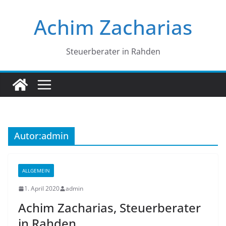
Zum
Achim Zacharias
Inhalt
springen
Steuerberater in Rahden
Autor:
admin
ALLGEMEIN
1. April 2020
admin
Achim Zacharias, Steuerberater
in Rahden